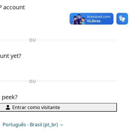
P account
OU
unt yet?
OU
k peek?
Entrar como visitante
Português - Brasil ‎(pt_br)‎