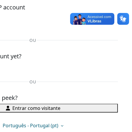
P account
OU
unt yet?
OU
k peek?
Entrar como visitante
Português - Portugal ‎(pt)‎